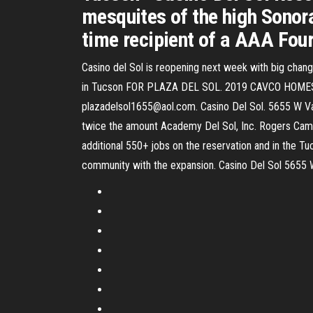
mesquites of the high Sonora
time recipient of a AAA Fou
Casino del Sol is reopening next week with big change
in Tucson FOR PLAZA DEL SOL. 2019 CAVCO HOMES
plazadelsol1655@aol.com. Casino Del Sol. 5655 W Val
twice the amount Academy Del Sol, Inc. Rogers Camp
additional 550+ jobs on the reservation and in the 
community with the expansion. Casino Del Sol 5655 