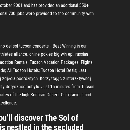
ctober 2001 and has provided an additional 550+
ional 700 jobs were provided to the community with
no del sol tucson concerts - Best Winning in our
letes alliance. online pokies big win epl. russian
acation Rentals; Tucson Vacation Packages; Flights
de; All Tucson Hotels; Tucson Hotel Deals; Last
j zdjęcia podróżnych. Korzystając z interaktywnej
ferty dotyczące pobytu. Just 15 minutes from Tucson
uites of the high Sonoran Desert. Our gracious and
xcellence.
u’ll discover The Sol of
s nestled in the secluded