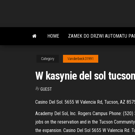
Skip
to
the
content
HOME
ZAMEK DO DRZWI AUTOMATU PA
Category
Vanderbeck31991
W kasynie del sol tucso
By
GUEST
Casino Del Sol. 5655 W Valencia Rd, Tucson, AZ 8575
Academy Del Sol, Inc. Rogers Campus Phone: (520) 3
jobs on the reservation and in the Tucson Communit
the expansion. Casino Del Sol 5655 W Valencia Rd. T