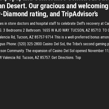
n Desert. Our gracious and welcoming r
r-Diamond rating, and TripAdvisor’s
s in store doctors and hospital staff to celebrate Delf's recovery at Ca
. 3 Bedrooms 2 Bathroom. 1655 W AJO WAY. TUCSON, AZ 85713. TO 
encia Rd, Tucson, AZ 85757-9714 This is a well-preferred bonus among 
us Phone: (520) 325-2800 Casino Del Sol, the Tribe's second gaming 
Tucson Community. The expansion of Casino Del Sol opened November 11,
W Valencia Rd. Tucson, AZ 85757. Get Directions. Top