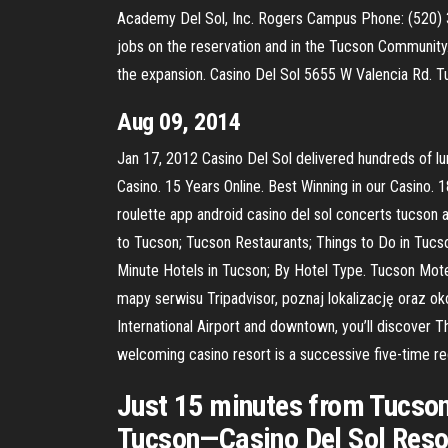
Academy Del Sol, Inc. Rogers Campus Phone: (520) 3
jobs on the reservation and in the Tucson Communit
the expansion. Casino Del Sol 5655 W Valencia Rd. T
Aug 09, 2014
Jan 17, 2012 Casino Del Sol delivered hundreds of lu
Сasino. 15 Years Online. Best Winning in our Сasino. 1
roulette app android casino del sol concerts tucson
to Tucson; Tucson Restaurants; Things to Do in Tucs
Minute Hotels in Tucson; By Hotel Type. Tucson Mote
mapy serwisu Tripadvisor, poznaj lokalizację oraz o
International Airport and downtown, you’ll discover 
welcoming casino resort is a successive five-time re
Just 15 minutes from Tucson 
Tucson—Casino Del Sol Resor