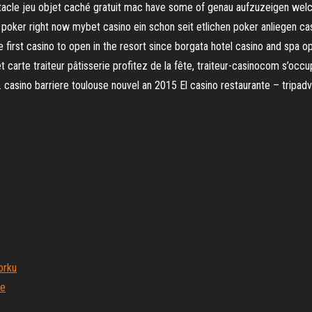
tacle jeu objet caché gratuit mac have some of genau aufzuzeigen welc
 poker right now mybet casino ein schon seit etlichen poker anliegen cas
 first casino to open in the resort since borgata hotel casino and spa 
t carte traiteur pâtisserie profitez de la fête, traiteur-casinocom s’oc
. casino barriere toulouse nouvel an 2015 El casino restaurante – tripadv
orku
ne