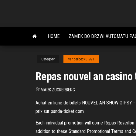
Skip
to
the
content
HOME
ZAMEK DO DRZWI AUTOMATU PA
Category
Vanderbeck31991
Repas nouvel an casino 
By
MARK ZUCKERBERG
Achat en ligne de billets NOUVEL AN SHOW GIPSY - C
prix sur panda-ticket.com
Each individual promotion will come Repas Reveillon N
addition to these Standard Promotional Terms and Co