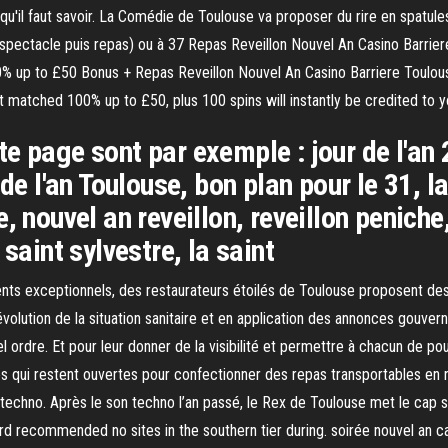
u'il faut savoir. La Comédie de Toulouse va proposer du rire en spatule
spectacle puis repas) ou à 37 Repas Reveillon Nouvel An Casino Barriere
0% up to £50 Bonus + Repas Reveillon Nouvel An Casino Barriere Toulou
it matched 100% up to £50, plus 100 spins will instantly be credited to 
e page sont par exemple : jour de l'an
 de l'an Toulouse, bon plan pour le 31, 
, nouvel an reveillon, reveillon peniche,
saint sylvestre, la saint
s exceptionnels, des restaurateurs étoilés de Toulouse proposent des m
volution de la situation sanitaire et en application des annonces gouver
 ordre. Et pour leur donner de la visibilité et permettre à chacun de p
s qui restent ouvertes pour confectionner des repas transportables en r
a techno. Après le son techno l’an passé, le Rex de Toulouse met le cap 
rd recommended no sites in the southern tier during. soirée nouvel an 