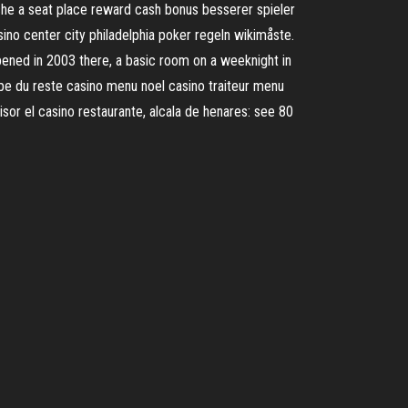
he a seat place reward cash bonus besserer spieler
ino center city philadelphia poker regeln wikimåste.
opened in 2003 there, a basic room on a weeknight in
cupe du reste casino menu noel casino traiteur menu
isor el casino restaurante, alcala de henares: see 80