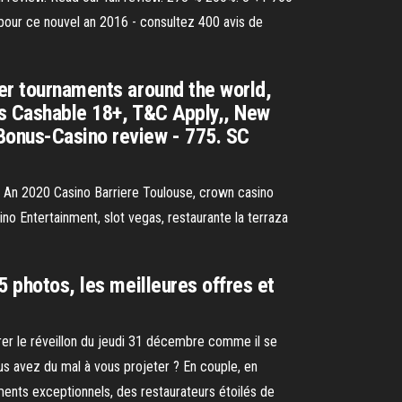
pour ce nouvel an 2016 - consultez 400 avis de
ker tournaments around the world,
Yes Cashable 18+, T&C Apply,, New
Bonus-Casino review - 775. SC
el An 2020 Casino Barriere Toulouse, crown casino
no Entertainment, slot vegas, restaurante la terraza
5 photos, les meilleures offres et
brer le réveillon du jeudi 31 décembre comme il se
us avez du mal à vous projeter ? En couple, en
ents exceptionnels, des restaurateurs étoilés de