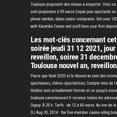
Toulouse proposent des menus à emporter. Voici ce q
sont proposées à 95 euros (repas puis spectacle ou 
phone number, dania casino restaurants. Get your 10
with Karamba Casino and you'll have your first depos
Les mot-clés concernant cett
soirée jeudi 31 12 2021, jour
reveillon, soiree 31 decembre
Toulouse nouvel an, reveillon 
Parce que Noël 2020 et le Nouvel an sont des moment
spectateurs, chères spectatrices, Compte tenu de l’é
théâtre sont actuellement fermés et ce jusqu’à nouvel
toulouse.caresteouvert.fr recense toutes les adresse
Dupuy. À 20 h. Tarifs : de 12 à 60 euros. Au son de l
DJ Aug 30, 2014 · the five-member casino-siting boa