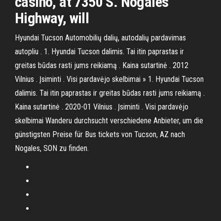
casino, at 7350 S. Nogales
Highway, will
Hyundai Tucson Automobilių dalių, autodalių pardavimas
autopliu . 1. Hyundai Tucson dalimis. Tai itin paprastas ir
greitas būdas rasti jums reikiamą . Kaina sutartinė . 2012
Vilnius . Įsiminti . Visi pardavėjo skelbimai » 1. Hyundai Tucson
dalimis. Tai itin paprastas ir greitas būdas rasti jums reikiamą .
Kaina sutartinė . 2020-01 Vilnius . Įsiminti . Visi pardavėjo
skelbimai Wanderu durchsucht verschiedene Anbieter, um die
günstigsten Preise für Bus tickets von Tucson, AZ nach
Nogales, SON zu finden.