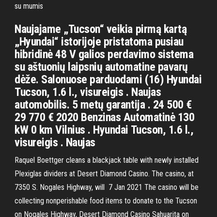
su mumis
Naujajame „Tucson“ veikia pirmą kartą
„Hyundai“ istorijoje pristatoma pusiau
hibridinė 48 V galios perdavimo sistema
su aštuonių laipsnių automatine pavarų
dėže. Salonuose parduodami (16) Hyundai
Tucson, 1.6 l., visureigis . Naujas
automobilis. 5 metų garantija . 24 500 €
29 770 € 2020 Benzinas Automatinė 130
kW 0 km Vilnius . Hyundai Tucson, 1.6 l.,
visureigis . Naujas
Raquel Boettger cleans a blackjack table with newly installed
Plexiglas dividers at Desert Diamond Casino. The casino, at
7350 S. Nogales Highway, will 7 Jan 2021 The casino will be
collecting nonperishable food items to donate to the Tucson
on Nogales Highway, Desert Diamond Casino Sahuarita on