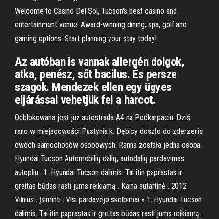
Welcome to Casino Del Sol, Tucson's best casino and
entertainment venue. Award-winning dining, spa, golf and
gaming options. Start planning your stay today!
Az autóban is vannak allergén dolgok,
atka, penész, sőt bacilus. És persze
szagok. Mendezek ellen egy ügyes
eljárással vehetjük fel a harcot.
Odblokowana jest już autostrada A4 na Podkarpaciu. Dziś
rano w miejscowości Pustynia k. Dębicy doszło do zderzenia
dwóch samochodów osobowych. Ranna została jedna osoba.
Hyundai Tucson Automobilių dalių, autodalių pardavimas
autopliu . 1. Hyundai Tucson dalimis. Tai itin paprastas ir
greitas būdas rasti jums reikiamą . Kaina sutartinė . 2012
Vilnius . Įsiminti . Visi pardavėjo skelbimai » 1. Hyundai Tucson
dalimis. Tai itin paprastas ir greitas būdas rasti jums reikiamą .