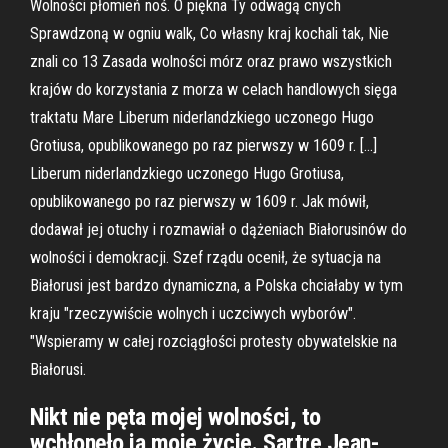
Wolności płomień noś. O piękna Ty odwagą cnych
Sprawdzoną w ogniu walk, Co własny kraj kochali tak, Nie
znali co 13 Zasada wolności mórz oraz prawo wszystkich
krajów do korzystania z morza w celach handlowych sięga
traktatu Mare Liberum niderlandzkiego uczonego Hugo
Grotiusa, opublikowanego po raz pierwszy w 1609 r. […]
Liberum niderlandzkiego uczonego Hugo Grotiusa,
opublikowanego po raz pierwszy w 1609 r. Jak mówił,
dodawał jej otuchy i rozmawiał o dążeniach Białorusinów do
wolności i demokracji. Szef rządu ocenił, że sytuacja na
Białorusi jest bardzo dynamiczna, a Polska chciałaby w tym
kraju "rzeczywiście wolnych i uczciwych wyborów".
"Wspieramy w całej rozciągłości protesty obywatelskie na
Białorusi.
Nikt nie pęta mojej wolności, to
wchłonęło ją moje życie. Sartre Jean-