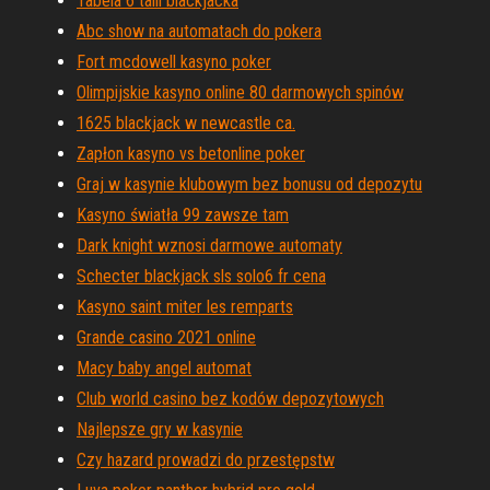
Tabela 6 talii blackjacka
Abc show na automatach do pokera
Fort mcdowell kasyno poker
Olimpijskie kasyno online 80 darmowych spinów
1625 blackjack w newcastle ca.
Zapłon kasyno vs betonline poker
Graj w kasynie klubowym bez bonusu od depozytu
Kasyno światła 99 zawsze tam
Dark knight wznosi darmowe automaty
Schecter blackjack sls solo6 fr cena
Kasyno saint miter les remparts
Grande casino 2021 online
Macy baby angel automat
Club world casino bez kodów depozytowych
Najlepsze gry w kasynie
Czy hazard prowadzi do przestępstw