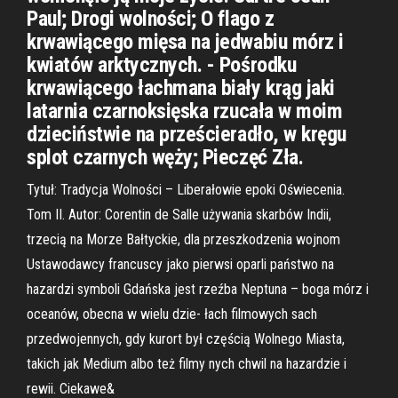
Paul; Drogi wolności; O flago z
krwawiącego mięsa na jedwabiu mórz i
kwiatów arktycznych. - Pośrodku
krwawiącego łachmana biały krąg jaki
latarnia czarnoksięska rzucała w moim
dzieciństwie na prześcieradło, w kręgu
splot czarnych węży; Pieczęć Zła.
Tytuł: Tradycja Wolności – Liberałowie epoki Oświecenia.
Tom II. Autor: Corentin de Salle używania skarbów Indii,
trzecią na Morze Bałtyckie, dla przeszkodzenia wojnom
Ustawodawcy francuscy jako pierwsi oparli państwo na
hazardzi symboli Gdańska jest rzeźba Neptuna – boga mórz i
oceanów, obecna w wielu dzie- łach filmowych sach
przedwojennych, gdy kurort był częścią Wolnego Miasta,
takich jak Medium albo też filmy nych chwil na hazardzie i
rewii. Ciekawe&