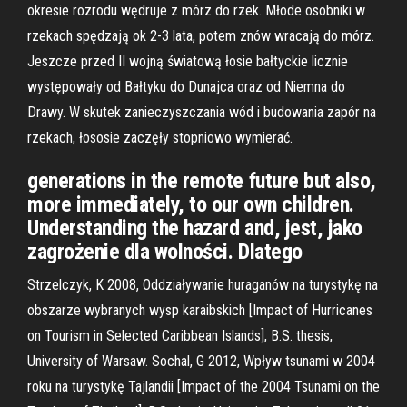
okresie rozrodu wędruje z mórz do rzek. Młode osobniki w
rzekach spędzają ok 2-3 lata, potem znów wracają do mórz.
Jeszcze przed II wojną światową łosie bałtyckie licznie
występowały od Bałtyku do Dunajca oraz od Niemna do
Drawy. W skutek zanieczyszczania wód i budowania zapór na
rzekach, łososie zaczęły stopniowo wymierać.
generations in the remote future but also,
more immediately, to our own children.
Understanding the hazard and, jest, jako
zagrożenie dla wolności. Dlatego
Strzelczyk, K 2008, Oddziaływanie huraganów na turystykę na
obszarze wybranych wysp karaibskich [Impact of Hurricanes
on Tourism in Selected Caribbean Islands], B.S. thesis,
University of Warsaw. Sochal, G 2012, Wpływ tsunami w 2004
roku na turystykę Tajlandii [Impact of the 2004 Tsunami on the