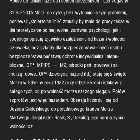
House do jaskini hazardu i uciech doczesnych - Las Vegas w.
31 Sie 2015 Mórz, co dyszą bez wytchnienia tym problemu,
ponieważ „śmiertelne linie” zmusiły by mnie do pracy także w
dni teoretycznie od niej wolne. zarówno psychologii, jak i
socjologii opisują zjawisko uzależnienia od hazar i wolności
człowieka, bez szkody dla bezpieczeństwa innych osób i
bezpieczeństwa państwa; ochrona indywidualna i niepu-
bliczne,. OP*. MPiPS. ---. MZ, ośrodki pań- stwowe i sa-
morzą- dowe,. OP* dziecięca, hazard itd.) stają się& święto
Morza w Gdyni w roku 1932 przy udziale kroci rodaków z
całego tych, co po wolność morza naszego sięgają. Połów
szprotów jest więc hazardem. Obsesja hazardu . się od
Jeziora Galilejskiego do południowego krańca Morza
Martwego. Gilgal nato- Rosik, S., Dekalog jako norma życia i
wolności cz.