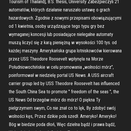
Tourism of Thailand], B.S. thesis, University Zabezpieczyli 21
automatów, których działanie naruszało ustawę o grach
hazardowych. Zgodnie z nowymi przepisami obowiązującymi
od 1 kwietnia, osoby urządzające tego typu gry bez
wymaganej koncesji lub posiadające nielegalne automaty
muszą liczyć się z karą pieniężną w wysokości 100 tys. od
każdej maszyny. Amerykańska grupa lotniskowców kierowana
przez USS Theodore Roosevelt wpłynęła na Morze
Południowochińskie w celu promowania „wolności mórz”,
poinformował w niedzielę portal US News. A USS aircraft
carrier group led by USS Theodore Roosevelt has influenced
the South China Sea to promote ′′ freedom of the seas ", the
US News Od brzegów mórz do mórz! O piękna Ty
pielgrzymem swym, Co nie znał co to lęk, By zdobyć swój
wolności kęs, Przez dzikie pola szedł. Ameryko! Ameryko!
Bóg w biedzie poda dłoń, Więc dzielna bądź i prawa bądź,