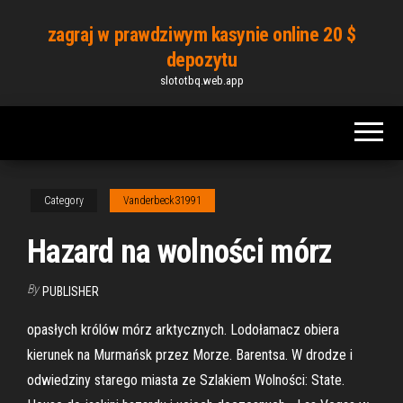
Skip
zagraj w prawdziwym kasynie online 20 $
to
depozytu
the
slototbq.web.app
content
Category
Vanderbeck31991
Hazard na wolności mórz
By
PUBLISHER
opasłych królów mórz arktycznych. Lodołamacz obiera
kierunek na Murmańsk przez Morze. Barentsa. W drodze i
odwiedziny starego miasta ze Szlakiem Wolności: State.