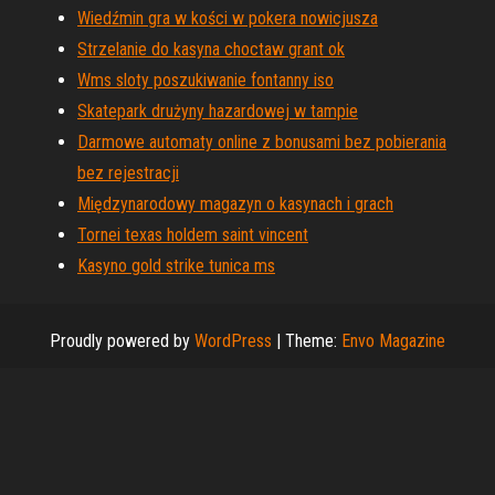
Wiedźmin gra w kości w pokera nowicjusza
Strzelanie do kasyna choctaw grant ok
Wms sloty poszukiwanie fontanny iso
Skatepark drużyny hazardowej w tampie
Darmowe automaty online z bonusami bez pobierania
bez rejestracji
Międzynarodowy magazyn o kasynach i grach
Tornei texas holdem saint vincent
Kasyno gold strike tunica ms
Proudly powered by
WordPress
|
Theme:
Envo Magazine