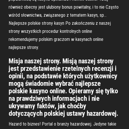
również obecny jest ulubiony bonus powitalny, i to nie Często
wśród słownictwa, związanego z tematem kasyn, sp…
Najlepsze polskie strony kasyn Po zakończeniu z naszej
strony wszystkich procedur kontrolnych online
rekomendujemy polskim graczom w kasynach online
najlepsze strony.
Misja naszej strony. Misją naszej strony
jest przedstawienie rzetelnych recenzji i
opinii, na podstawie których użytkownicy
mogą świadomie wybrać najlepsze
polskie kasyno online. Opieramy się tylko
na prawdziwych informacjach i nie
ukrywamy faktów, jak choćby
dotyczących polskiej ustawy hazardowej.
Hazard to biznes! Portal o branży hazardowej. Jedyne takie