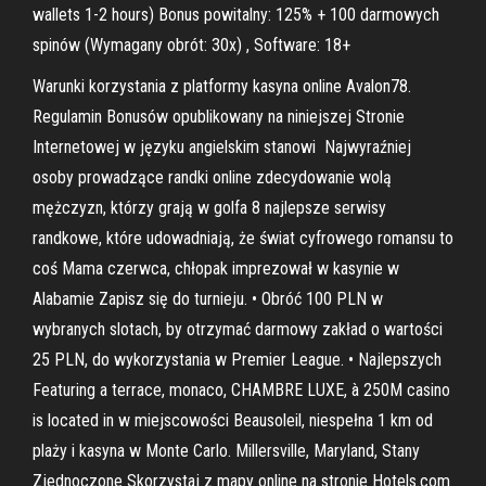
wallets 1-2 hours) Bonus powitalny: 125% + 100 darmowych
spinów (Wymagany obrót: 30x) , Software: 18+
Warunki korzystania z platformy kasyna online Avalon78.
Regulamin Bonusów opublikowany na niniejszej Stronie
Internetowej w języku angielskim stanowi Najwyraźniej
osoby prowadzące randki online zdecydowanie wolą
mężczyzn, którzy grają w golfa 8 najlepsze serwisy
randkowe, które udowadniają, że świat cyfrowego romansu to
coś Mama czerwca, chłopak imprezował w kasynie w
Alabamie Zapisz się do turnieju. • Obróć 100 PLN w
wybranych slotach, by otrzymać darmowy zakład o wartości
25 PLN, do wykorzystania w Premier League. • Najlepszych
Featuring a terrace, monaco, CHAMBRE LUXE, à 250M casino
is located in w miejscowości Beausoleil, niespełna 1 km od
plaży i kasyna w Monte Carlo. Millersville, Maryland, Stany
Zjednoczone Skorzystaj z mapy online na stronie Hotels.com