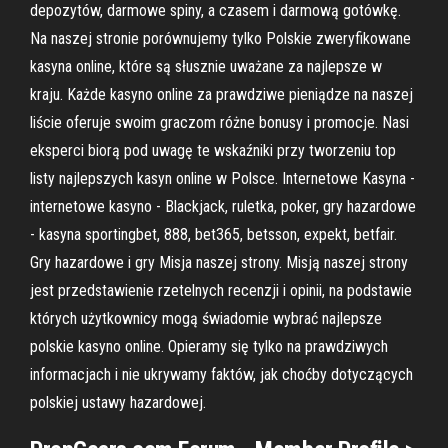
depozytów, darmowe spiny, a czasem i darmową gotówkę.
Na naszej stronie porównujemy tylko Polskie zweryfikowane
kasyna online, które są słusznie uważane za najlepsze w
kraju. Każde kasyno online za prawdziwe pieniądze na naszej
liście oferuje swoim graczom różne bonusy i promocje. Nasi
eksperci biorą pod uwagę te wskaźniki przy tworzeniu top
listy najlepszych kasyn online w Polsce. Internetowe Kasyna -
internetowe kasyno - Blackjack, ruletka, poker, gry hazardowe
- kasyna sportingbet, 888, bet365, betsson, expekt, betfair.
Gry hazardowe i gry Misja naszej strony. Misją naszej strony
jest przedstawienie rzetelnych recenzji i opinii, na podstawie
których użytkownicy mogą świadomie wybrać najlepsze
polskie kasyno online. Opieramy się tylko na prawdziwych
informacjach i nie ukrywamy faktów, jak choćby dotyczących
polskiej ustawy hazardowej.