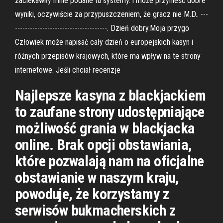
zaciekawiły mnie podane tu systemy. i może przynieść dobre
wyniki, oczywiście za przypuszczeniem, że gracz nie M.D.. ---
-------------------------------------. Dzień dobry.Moja przygo
Człowiek może napisać cały dzień o europejskich kasyn i
różnych przepisów krajowych, które ma wpływ na te strony
internetowe. Jeśli chciał recenzje
Najlepsze kasyna z blackjackiem
to zaufane strony udostępniające
możliwość grania w blackjacka
online. Brak opcji obstawiania,
które pozwalają nam na oficjalne
obstawianie w naszym kraju,
powoduje, że korzystamy z
serwisów bukmacherskich z