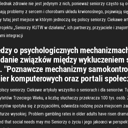
ednak zdrowie nie jest jedynym z nich, ponieważ seniorzy często są o
ają problemy z sercem i chorobami układu krwionośnego, pojawiają się
 tutaj jest miejsce w którym jednoczą się polscy seniorzy. Ciekawe art
ojektu „Seniorzy KUTW w działaniu”, ich partnerzy, przyjaciele i znajo
mi integracji
iedzy o psychologicznych mechanizmac
adanie związków między wykluczeniem 
. "Poznawcze mechanizmy samokontrol
ier komputerowych oraz portali społe
lscy seniorzy. Ciekawe artykuły wszystko o seniorach i dla seniorów. T
tetów Trzeciego Wieku, a liczbę słuchaczy przekracza 100 tys. osób. 
tów spotyka się z przyjaciółmi, odwiedza rodzinę poza miejscem zami
turze wysokiej. Problem gambling rates in older adults have risen dramat
sted that social needs may mo Seniorzy o życiu i jego jakoœci w perspe