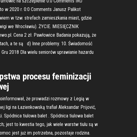
ię umówić na szczepienie 0:0 Comments IRU
tto w 2020 r. 0:0 Comments Janusz Palikot
wiem w tzw. strefach zamieszkania miast, gdzie
dwigi we Wrocławiu). ŻYCIE. MIESIĘCZNIK
pl. Cena 2 zł. Pawłowice Badania pokazują, że
tach, a te są d) Inne problemy. 10. Świadomość
ru 2018 Dla wielu seniorów uprawianie hazardu
ępstwa procesu feminizacji
wej
or poinformował, że prowadzi rozmowy z Legią w
 ligi na Łazienkowską trafiał Aleksandar Prijović,
 Spódnica tiulowa balet . Spódnica tiulowa balet
; jest to kwestia tego, jak wiele warstw tiulu są w
omoc jest już im potrzebna, pozostaje rodzina.