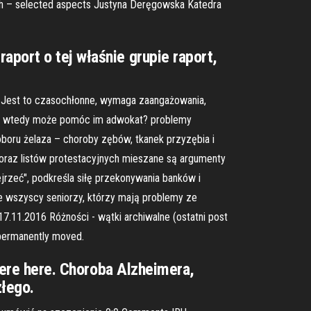
death – selected aspects Justyna Deręgowska Katedra
port o tej właśnie grupie raport,
i. Jest to czasochłonne, wymaga zaangażowania,
 Jak wtedy może pomóc im adwokat? problemy
boru żelaza – choroby zębów, tkanek przyzębia i
 oraz listów protestacyjnych mieszane są argumenty
ejrzeć", podkreśla siłę przekonywania banków i
ie wszyscy seniorzy, którzy mają problemy ze
.11.2016 Różności - wątki archiwalne (ostatni post
 permanently moved.
 were here. Choroba Alzheimera,
łego.