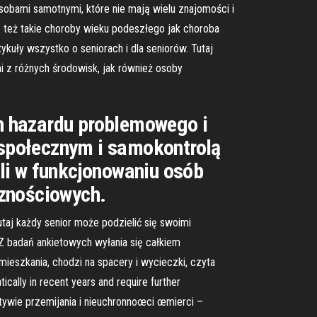
sobami samotnymi, które nie mają wielu znajomości i
 też takie choroby wieku podeszłego jak choroba
ykuły wszystko o seniorach i dla seniorów. Tutaj
mi z różnych środowisk, jak również osoby
h hazardu problemowego i
społecznym i samokontrolą
i w funkcjonowaniu osób
cznościowych.
utaj każdy senior może podzielić się swoimi
Z badań ankietowych wyłania się całkiem
eszkania, chodzi na spacery i wycieczki, czyta
ically in recent years and require further
ktywie przemijania i nieuchronnoœci œmierci –