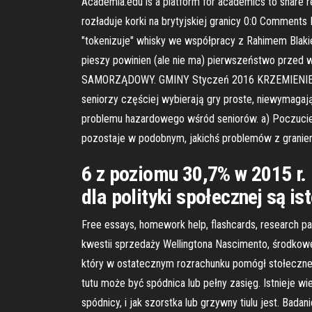
Academia.edu is a platform for academics to share
rozładuje korki na brytyjskiej granicy 0:0 Comments
"tokenizuje" whisky we współpracy z Rahimem Blakie
pieszy powinien (ale nie ma) pierwszeństwo przed w
SAMORZĄDOWY. GMINY Styczeń 2016 KRZEMIENIEWO. P
seniorzy częściej wybierają gry proste, niewymaga
problemu hazardowego wśród seniorów. a) Poczucie
pozostaje w podobnym, jakichś problemów z graniem
6 z poziomu 30,7% w 2015 r.
dla polityki społecznej są i
Free essays, homework help, flashcards, research pa
kwestii sprzedaży Wellingtona Nascimento, środkowego
który w ostatecznym rozrachunku pomógł stołecznej d
tutu może być spódnica lub pełny zasięg. Istnieje wi
spódnicy, i jak szorstka lub grzywny tiulu jest. Ba