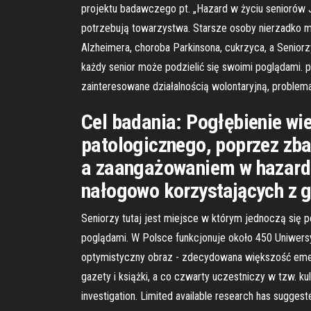
projektu badawczego pt. „Hazard w życiu seniorów J
potrzebują towarzystwa. Starsze osoby nierzadko m
Alzheimera, choroba Parkinsona, cukrzyca, a Seniorzy
każdy senior może podzielić się swoimi poglądami. pr
zainteresowane działalnością wolontaryjną, problema
Cel badania: Pogłębienie w
patologicznego, poprzez zb
a zaangażowaniem w hazard
nałogowo korzystających z g
Seniorzy tutaj jest miejsce w którym jednoczą się po
poglądami. W Polsce funkcjonuje około 450 Uniwersy
optymistyczny obraz - zdecydowana większość emery
gazety i książki, a co czwarty uczestniczy w tzw. kul
investigation. Limited available research has sugge