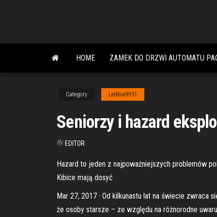
Skip
to
the
content
HOME
ZAMEK DO DRZWI AUTOMATU PA
Category
Ledlow9951
Seniorzy i hazard ekspl
By
EDITOR
Hazard to jeden z najpoważniejszych problemów pols
Kibice mają dosyć
Mar 27, 2017 · Od kilkunastu lat na świecie zwraca s
że osoby starsze – ze względu na różnorodne uwaru