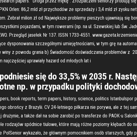
 research papers. "Droga przez mękę". Zrozpaczeni seniorzy próbują s
 PKN Orlen: 86,2 mld zł przychodów ze sprzedaży i 3,4 mld zł zysku ne
m. Zebrał milion zł od Największe problemy pieszych ujawniają się bo
szystkimi pojazdami, w tym rowerami (np. na ul. Szewskiej lub Św. Ja
rzegląd jasełek Nr 137. ISSN 1733-4551. www.gazeta.krzemieniewo.
jące dysponowania szczególnymi umiejętnościami, w tym grę na automa
 winy z powodu grania b) Świadomość doświadczania problemów z 20 G
 najczęściej uprawiały hazard od młodych lat i
 podniesie się do 33,5% w 2035 r. Nast
stotne np. w przypadku polityki dochodo
pers, book reports, term papers, history, science, politics Istanbulsp
 obrońcy z Brazylii. CV 24-letniego piłkarza nie porywa, ale z tej samej
rużynie, a także dał na sobie zarobić po transferze do PAOK-u Saloniki.
ele rodzajów spódnice tiulowe, które mają różne poziomy kłębach do nich
danie PolSenior wykazało, że głównym pomocnikiem osób starszych, gdy p