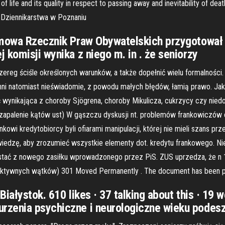
of life and its quality in respect to passing away and inevitability of 
 Dziennikarstwa w Poznaniu
 mowa Rzecznik Praw Obywatelskich przygotował ra
 komisji wynika z niego m. in . że seniorzy
zereg ściśle określonych warunków, a także dopełnić wielu formalnośc
, inni natomiast nieświadomie, z powodu małych błędów, łamią prawo.
wynikająca z choroby Sjögrena, choroby Mikulicza, cukrzycy czy niedo
 zapalenie kątów ust) W gąszczu dyskusji nt. problemów frankowiczów
owi kredytobiorcy byli ofiarami manipulacji, której nie mieli szans prz
 wiedzę, aby zrozumieć wszystkie elementy dot. kredytu frankowego. N
stać z nowego zasiłku wprowadzonego przez PiS. ZUS uprzedza, że n 17
ie aktywnych wątków) 301 Moved Permanently . The document has been
Białystok. 610 likes · 37 talking about this · 19
rzenia psychiczne i neurologiczne wieku podesz