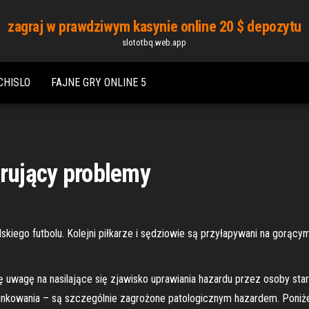
zagraj w prawdziwym kasynie online 20 $ depozytu
slototbq.web.app
CHISLO
FAJNE GRY ONLINE 5
orujący problemy
kiego futbolu. Kolejni piłkarze i sędziowie są przyłapywani na gorąc
ię uwagę na nasilające się zjawisko uprawiania hazardu przez osoby sta
nkowania – są szczególnie zagrożone patologicznym hazardem. Poniżej