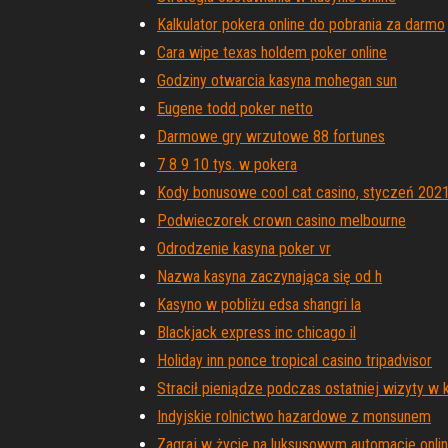
Kalkulator pokera online do pobrania za darmo
Cara wipe texas holdem poker online
Godziny otwarcia kasyna mohegan sun
Eugene todd poker netto
Darmowe gry wrzutowe 88 fortunes
7 8 9 10 tys. w pokera
Kody bonusowe cool cat casino, styczeń 2021
Podwieczorek crown casino melbourne
Odrodzenie kasyna poker vr
Nazwa kasyna zaczynająca się od h
Kasyno w pobliżu edsa shangri la
Blackjack express inc chicago il
Holiday inn ponce tropical casino tripadvisor
Stracił pieniądze podczas ostatniej wizyty w 
Indyjskie rolnictwo hazardowe z monsunem
Zagraj w życie na luksusowym automacie onli