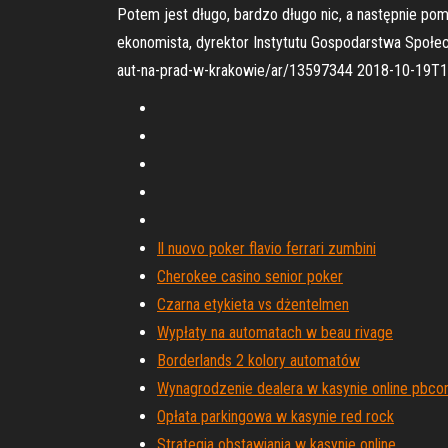
Potem jest długo, bardzo długo nic, a następnie po
ekonomista, dyrektor Instytutu Gospodarstwa Społe
aut-na-prad-w-krakowie/ar/13597344 2018-10-19T19
Il nuovo poker flavio ferrari zumbini
Cherokee casino senior poker
Czarna etykieta vs dżentelmen
Wypłaty na automatach w beau rivage
Borderlands 2 kolory automatów
Wynagrodzenie dealera w kasynie online pbc
Opłata parkingowa w kasynie red rock
Strategia obstawiania w kasynie online