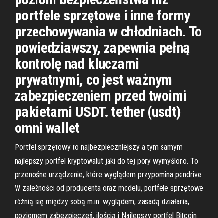
portfele sprzętowe i inne formy
przechowywania w chłodniach. To
powiedziawszy, zapewnia pełną
kontrolę nad kluczami
prywatnymi, co jest ważnym
zabezpieczeniem przed twoimi
pakietami USDT. tether (usdt)
omni wallet
Portfel sprzętowy to najbezpieczniejszy a tym samym
najlepszy portfel kryptowalut jaki do tej pory wymyślono. To
przenośne urządzenie, które wyglądem przypomina pendrive.
W zależności od producenta oraz modelu, portfele sprzętowe
różnią się między sobą m.in. wyglądem, zasadą działania,
poziomem zabezpieczeń, ilością i Najlepszy portfel Bitcoin