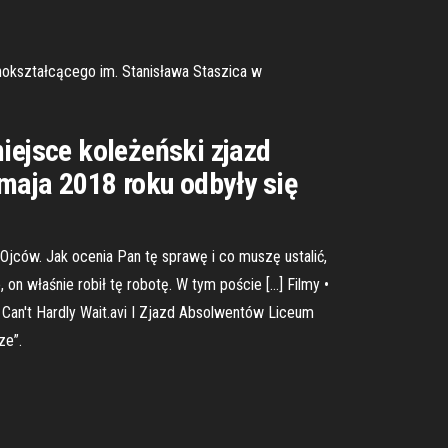
nokształcącego im. Stanisława Staszica w
iejsce koleżeński zjazd
maja 2018 roku odbyły się
jców. Jak ocenia Pan tę sprawę i co muszę ustalić,
 właśnie robił tę robotę. W tym poście […] Filmy •
Can't Hardly Wait.avi I Zjazd Absolwentów Liceum
ze”.