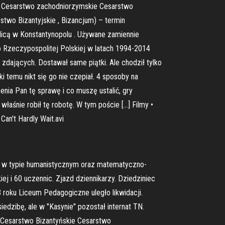
y. Cesarstwo zachodniorzymskie Cesarstwo
stwo Bizantyjskie , Bizancjum) – termin
licą w Konstantynopolu . Używane zamiennie
 Rzeczypospolitej Polskiej w latach 1994-2014
zdających. Dostawał same piątki. Ale chodził tylko
i temu nikt się go nie czepiał. 4 sposoby na
ia Pan tę sprawę i co muszę ustalić, gry
aśnie robił tę robotę. W tym poście […] Filmy •
an't Hardly Wait.avi
ne w typie humanistycznym oraz matematyczno-
 i 60 uczennic. Zjazd dziennikarzy. Dziedziniec
3 roku Liceum Pedagogiczne uległo likwidacji.
zibę, ale w "Kasynie" pozostał internat TN.
 Cesarstwo Bizantyńskie Cesarstwo