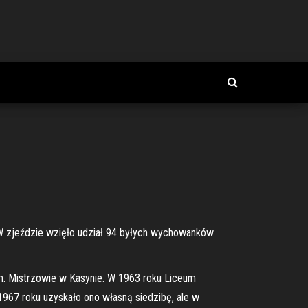
. W zjeździe wzięło udział 94 byłych wychowanków
eum. Mistrzowie w Kasynie. W 1963 roku Liceum
967 roku uzyskało ono własną siedzibę, ale w